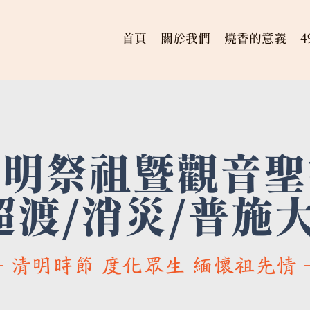
首頁
關於我們
燒香的意義
清明祭祖暨觀音聖
超渡/消災/普施
─ 清明時節 度化眾生 緬懷祖
先情 