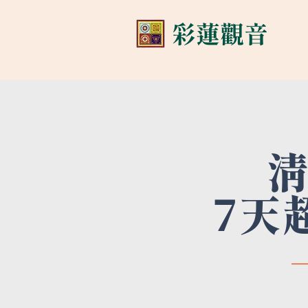
​彩蓮觀音
7天