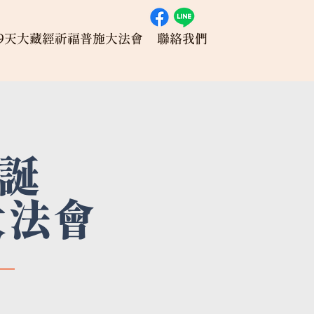
49天大藏經祈福普施大法會
聯絡我們
誕
大法會
─