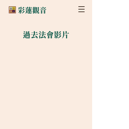
​彩蓮觀音
過去法會影片