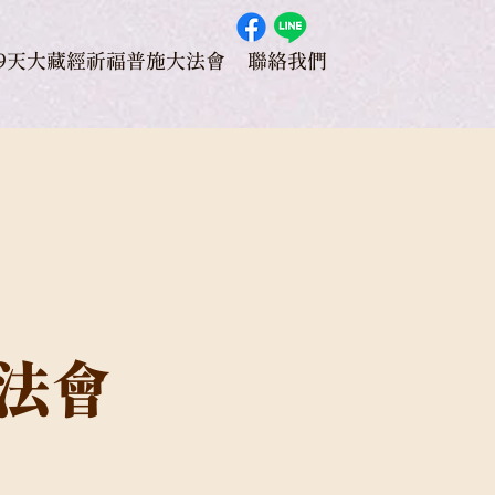
49天大藏經祈福普施大法會
聯絡我們
大法會