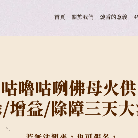
首頁
關於我們
燒香的意義
咕嚕咕咧佛母火供
/增益/除障三天
若
無法親來，也可報名，