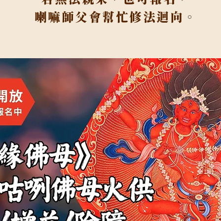
喇嘛師父會幫忙修法迴向
。