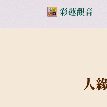
​彩蓮觀音
人緣