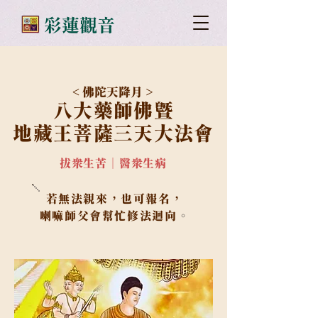
​彩蓮觀音
< 佛
陀
天降月 >
八
大藥師佛暨
地藏王菩薩三天大法會
拔眾生苦｜醫眾生病
若
無法親來，也可報名，
喇嘛師父會幫忙修法迴向
。