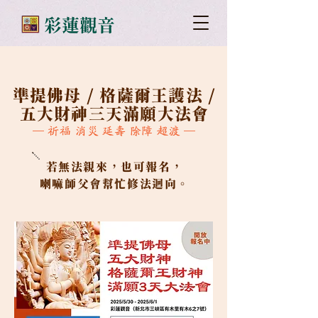
​彩蓮觀音
準提佛母 / 格薩爾王護法 /
五大財神三天滿願大法會
─ 祈福 消災 延壽 除障 超渡 ─
若
無法親來，也可報名，
喇嘛師父會幫忙修法迴向。