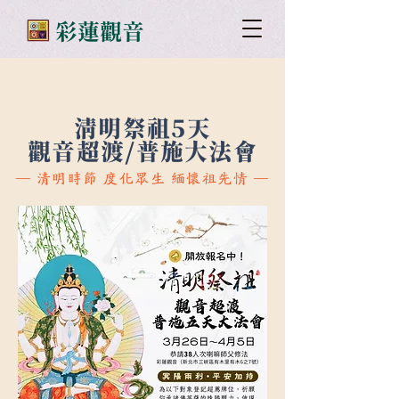
​彩蓮觀音
清明祭祖5天
觀音超渡/普施大法會
─ 清
明
時
節 度化
眾生 緬懷祖先情 ─