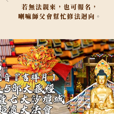
若
無法親來，也可報名，
喇嘛師父會幫忙修法迴向
。