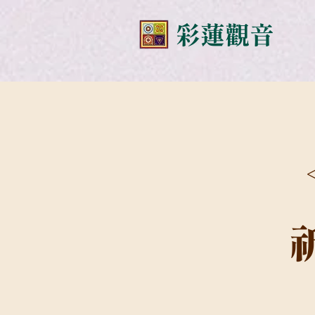
​彩蓮觀音