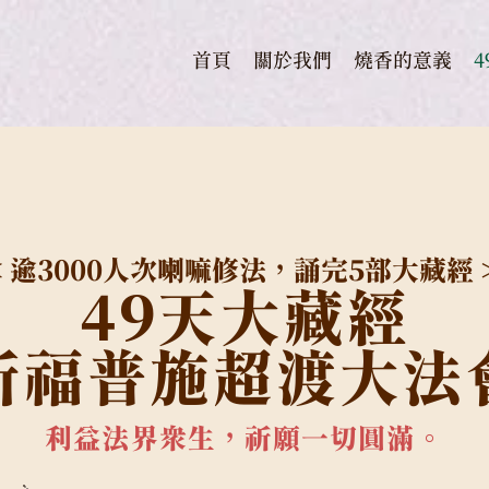
首頁
關於我們
燒香的意義
< 逾3000人次喇嘛修法，誦完5部大藏經 
49天
大藏經
祈福普施超渡大法
利益法界眾生，祈願一切圓滿。