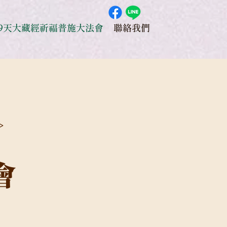
49天大藏經祈福普施大法會
聯絡我們
>
會