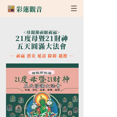
​彩蓮觀音
​<母親節祈願祝福>
21度母暨21財神
五天圓滿大法會
─ 祈福 消災 延壽 除障 超渡 ─