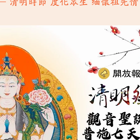
─ 清明時節 度化眾生 緬懷祖
先情