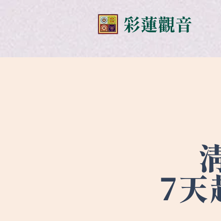
​彩蓮觀音
7天