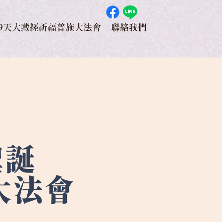
49天大藏經祈福普施大法會
聯絡我們
聖誕
大法會