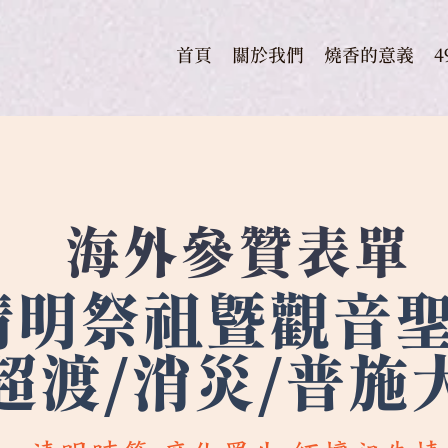
首頁
關於我們
燒香的意義
海外參贊
表單
清明祭祖暨觀音
超渡/消災/普施