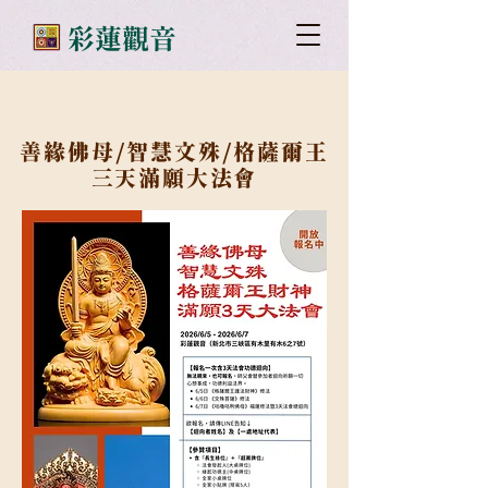
​彩蓮觀音
善緣佛母/智慧文殊/格薩爾王
三天滿願大法會